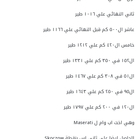
ثاني النهائي علي ١٠١٦ طير
عاشر ال٥٠٠ كم قبل النهائي علي ١١٦٦ طير
خامس ال٤٢٠ كم علي ١٢١٢ طير
ال١٥٢ في ٣٥٠ كم علي ١٣٣١ طير
ال٥١ في ٣٠٨ كم علي ١٤٦٧ طير
ال٩٥ في ٢٥٠ كم علي ١٦٤٣ طير
ال١٢٠ في ٢٠٠ كم علي ١٧٩٧ طير
وهي اخت اب وام ل Maserati
الحاصل ايضا علي ثاني اس بنقطة Skoczow