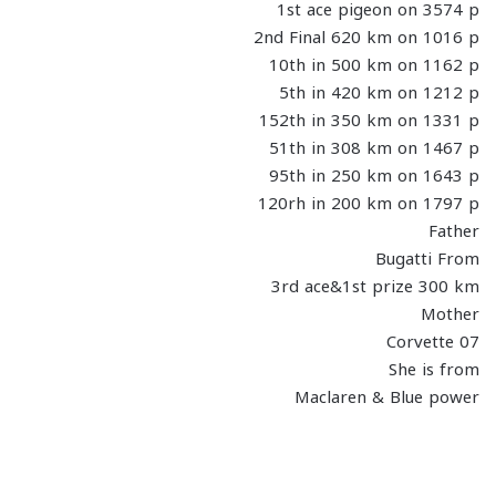
1st ace pigeon on 3574 p
2nd Final 620 km on 1016 p
10th in 500 km on 1162 p
5th in 420 km on 1212 p
152th in 350 km on 1331 p
51th in 308 km on 1467 p
95th in 250 km on 1643 p
120rh in 200 km on 1797 p
Father
Bugatti From
3rd ace&1st prize 300 km
Mother
Corvette 07
She is from
Maclaren & Blue power