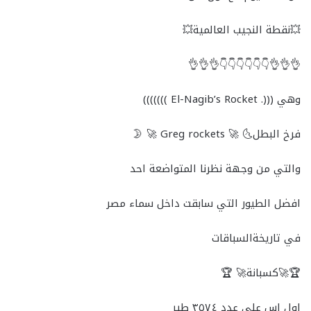
💥نقطة النجيب العالمية💥
👌👌👌👇👇👇👇👇👇👌👌👌
وهي (((. El-Nagib’s Rocket )))))))
فرخ البطل🌜 🚀 Greg rockets 🚀 🌛
والتي من وجهة نظرنا المتواضعة احد
افضل الطيور التي سابقت داخل سماء مصر
في تاريخةالسباقات
🏆🚀كسبانة🚀 🏆
اول اس علي عدد ٣٥٧٤ طير