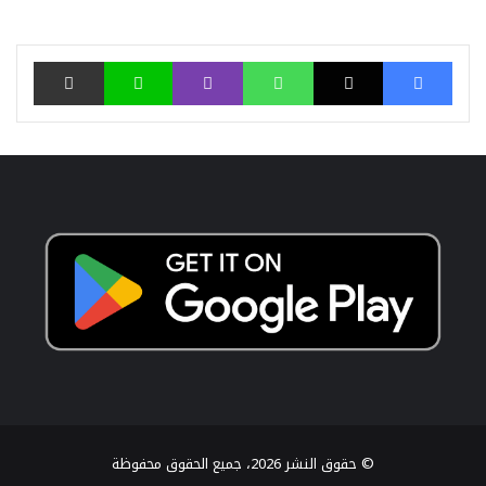
فيسبوك
‫X
واتساب
ڤايبر
لاين
مشاركة عبر البري
© حقوق النشر 2026، جميع الحقوق محفوظة