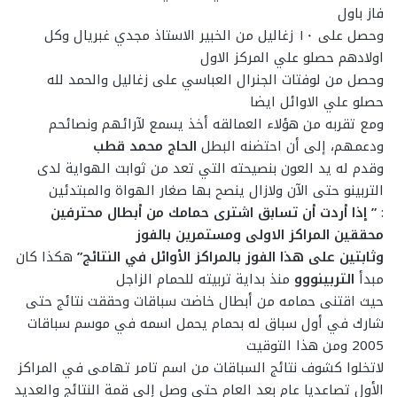
فاز باول
وحصل على ١٠ زغاليل من الخبير الاستاذ مجدي غبريال وكل
اولادهم حصلو علي المركز الاول
وحصل من لوفتات الجنرال العباسي على زغاليل والحمد لله
حصلو علي الاوائل ايضا
ومع تقربه من هؤلاء العمالقه أخذ يسمع لآرائهم ونصائحم
ودعمهم، إلى أن احتضنه البطل
الحاج محمد قطب
وقدم له يد العون بنصيحته التي تعد من ثوابت الهواية لدى
التربينو حتى الآن ولازال ينصح بها صغار الهواة والمبتدئين
:
” إذا أردت أن تسابق اشترى حمامك من أبطال محترفين
محققين المراكز الاولى ومستمرين بالفوز
وثابتين على هذا الفوز بالمراكز الأوائل في النتائج”
هكذا كان
مبدأ
التربينووو
منذ بداية تربيته للحمام الزاجل
حيث اقتنى حمامه من أبطال خاضت سباقات وحققت نتائج حتى
شارك في أول سباق له بحمام يحمل اسمه في موسم سباقات
2005 ومن هذا التوقيت
لاتخلوا كشوف نتائج السباقات من اسم تامر تهامى في المراكز
الأول تصاعديا عام بعد العام حتى وصل إلى قمة النتائج والعديد