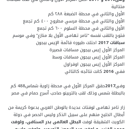
متتالية
الأول والثاني في محطة الضبعة ٢٨٨ كم
الأول والثاني في محطة مرسي مطروح ٤٠٠ كم تجمع
الأول والثاني في محطة السلوم ٦٠٠ كم تجمع
فتوج باللقب نفسه “تامر تهامى الأول بلا منازع” وفي موسم
سباقات 2017
احتلت طيوره قائمة الإيس بيجون
المركز الأول إيس بيجون مسافات قصيرة
المركز الأول إيس بيجون مسافات وسط
المركز الأول إيس بيجون اوفراول
ففي
2016
كانت نتائجه كالتالي
وفى
2017
حقق المركز الأول في محطة زاوية شماس488 كم
بالبطلة شمس وذلك لقب بالتربينو صاحب أسرع حمام في مصر
زار تامر تهامى لوفتات عديدة بالوطن العربي بدعوة كريمة من
أبطال الخليج منهم على سبيل الذكر وليس الحصر في دولة
الكويت الشقيقة لوفت
البطل العالمى بدر السنافى، ولوفت