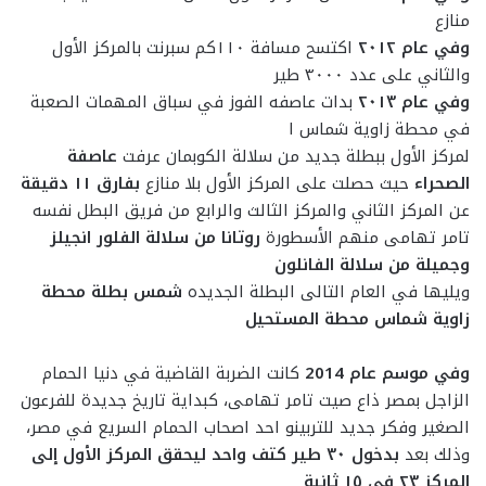
منازع
وفي عام ٢٠١٢
اكتسح مسافة ١١٠كم سبرنت بالمركز الأول
والثاني على عدد ٣٠٠٠ طير
وفي عام ٢٠١٣
بدات عاصفه الفوز في سباق المهمات الصعبة
في محطة زاوية شماس ا
لمركز الأول ببطلة جديد من سلالة الكوبمان عرفت
عاصفة
الصحراء
حيث حصلت على المركز الأول بلا منازع
بفارق ١١ دقيقة
عن المركز الثاني والمركز الثالث والرابع من فريق البطل نفسه
تامر تهامى منهم الأسطورة
روتانا من سلالة الفلور انجيلز
وجميلة من سلالة الفانلون
ويليها في العام التالى البطلة الجديده
شمس بطلة محطة
زاوية شماس محطة المستحيل
وفي موسم عام 2014
كانت الضربة القاضية في دنيا الحمام
الزاجل بمصر ذاع صيت تامر تهامى، كبداية تاريخ جديدة للفرعون
الصغير وفكر جديد للتربينو احد اصحاب الحمام السريع في مصر،
وذلك بعد
بدخول ٣٠ طير كتف واحد ليحقق المركز الأول إلى
المركز ٢٣ في ١٥ ثانية