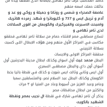
حاصد المكاسب عرف تامر تهامى بأبطاله الذى صنعها بيده من
عائلات حملت اسمه منهم
عاصفة الصحراء و شمس و روتانا و جميلة و روكي وو عد و
آدم و تريبل ايس و 737 و كليوباترا و شهد. زمرده هاتريك
واصبحت الاسبرنت والفيركيرك والكوبمان من اقوى السلالات
لدى تامر تهامى و
تسارع مسابقى مصر لاقتناء حمام من سلالة تامر تهامى فحققو
مكاسب في المراكز الأول منهم ومن هؤلاء الابطال اللى كسبت
بسلالة التربيني
محققة المراكز الاولى والايسات
البطل
محمد غيث
أول اسوان وكذلك ابطال مدينة البدرشين أول
أسوان أون داي والبطل مصطفى السمري
أول ايس وثاني وثالث ايس شورت و كذلك في نقطة باتيا بخط
الكوبمان وكذلك البطل عبد السلام نصر، والمتسابقين سمبا
وعامر وعبد العزيز من أسيوط وعاد من المنيا او ٣ مرات
والكثير من ابطال محافظات مصر
يذكر أن تامر تهامى شارك في نقطة
ال نجيب بمصر ونقطة
الشهيد بالكويت