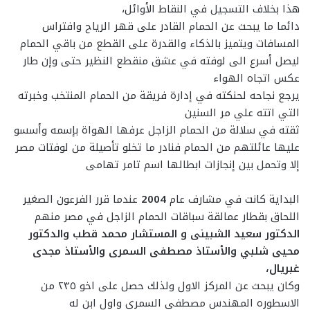
هذا بخلاف التسجيل في النقاط الأوائل،
دائما ما يبحث عن الحمام القادر على قهر الرياح وافتراس
المسافات ويتميز بالذكاء والقدرة على القطع من باقي الحمام
ليصل أسرع الى لوفته في عشق منقطع النظير حتى وإن طار
عكس اتجاه الهواء
يرجع نجاحه لحنكته في إدارة فريقة من الحمام المنتخب وخبرته
التي اتته علي مر السنين
ثقته في سلالة من الحمام الزاجل عرفها الهواة بإسمه وأسسو
عليها عائلتهم من الحمام فنادر ما تخلو تأصيلة من لوفتات مصر
إلا وتحمل بين إنجازات ابطالها اسم تامر تهامى
البداية كانت في مشارف عام
2004
عندما قرر الفرعون الصغير
اللحاق بقطار عمالقة سباقات الحمام الزاجل في مصر منهم
الدكتور سعيد الشبينى و المستشار محمد قطب والدكتور
محيى شلبي والأستاذ مصطفى السمرى والأستاذ مجدى
غبريال،
وكان يبحث عن المركز الاول ولذلك حصل على اخو ٢٣٥ من
الاسطوره المهندس مصطفي السمري واول ابن له