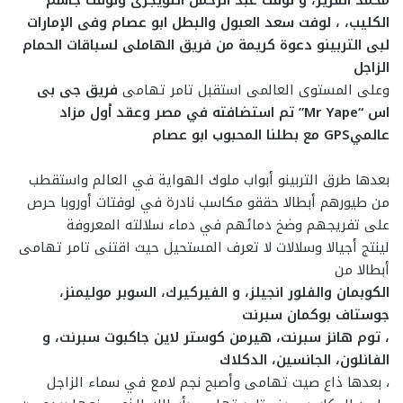
محمد الفزير، و لوفت عبد الرحمن التويجرى ولوفت جاسم
الكليب، ، لوفت سعد العبول والبطل ابو عصام وفى الإمارات
لبى التربينو دعوة كريمة من فريق الهاملى لسباقات الحمام
الزاجل
وعلى المستوى العالمى استقبل تامر تهامى
فريق جى بى
اس “Mr Yape” تم استضافته في مصر وعقد أول مزاد
عالميGPS مع بطلنا المحبوب ابو عصام
بعدها طرق التربينو أبواب ملوك الهواية في العالم واستقطب
من طيورهم أبطالا حققو مكاسب نادرة في لوفتات أوروبا حرص
على تفريجهم وضخ دمائهم في دماء سلالته المعروفة
لينتج أجيالا وسلالات لا تعرف المستحيل حيث اقتنى تامر تهامى
أبطالا من
الكوبمان والفلور انجيلز، و الفيركيرك، السوبر موليمنز،
جوستاف بوكمان سبرنت
، توم هانز سبرنت، هيرمن كوستر لاين جاكبوت سبرنت، و
الفانلون، الجانسين، الدكلاك
، بعدها ذاع صيت تهامى وأصبح نجم لامع في سماء الزاجل