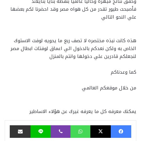
وحقق نتائج مبهرة وحاليا عالميا بنقطة بتايا بتايلاند
فأصبحت طيور تقدر من كل هواه مصر وقد احضرنا لكم بعضها
علي النحو التالي
هذه كانت نبذه مختصره لا تصف ربع ما يحويه لوفت الاستوك
الخاص به ولكن نعدكم بالدخول الي اعماق لوفتات ابطال مصر
لنجعلكم قادرين علي دخولها وانتم بالمنزل
كما وعدناكم
من خلال موقعكم العالمي
يمكنك معرفه كل ما يعرفه غيرك عن هؤلاء الاساطير
فيسبوك
‫X
واتساب
ڤايبر
لاين
مشاركة عبر البري