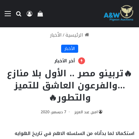
بحث عن
تسجيل الدخو
الق
إستعراض سلة الت
الرئيسية
/
الأخبار
الأخبار
أخر الأخبار
🔥تربينو مصر .. الأول بلا منازع
…والفرعون العاشق للتميز
والتطور🔥
امين عبد العزيز
7 ديسمبر، 2020
استكمالا لما بدأناه من السلسله الاهم في تاريخ الهوايه