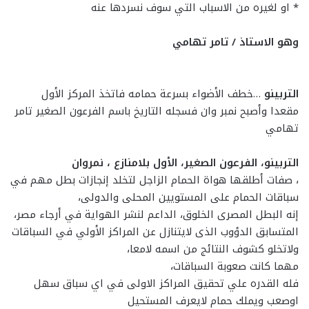
* او لغيره من الاسباب التي سوف نسردها عنه
وهو الاستاذ / تامر تهامي
التربينو
…خطف الأضواء بسرعة حمامه فاتخذ المركز الأول
مقعدا وأصبح نمبر وان فسجله التاريخ باسم الفرعون الصغير تامر
تهامي
التربينو، الفرعون الصغير، الأول بلامنازع ، نمروان
، صفات أطلقها هواة الحمام الزاجل لتخلد إنجازات بطل مهم في
سباقات الحمام على المستويين المحلى والدولى،
إنه البطل المصرى الخلوق، الداعم لنشر الهواية في أرجاء مصر،
المتسابق الدؤوب الذى لايتنازل عن المراكز الأولي في السباقات
ولاتخلو كشوف النتائج من اسمه لامعا،
مهما كانت صعوبة السباقات،
فله القدره علي تحقيق المراكز الاولى في اي سباق سهل
اوصعب ويملك حمام لايعرف المستحيل