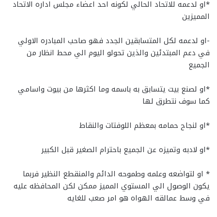
*او لدعمه للاتحاد الحالي لكونه احد اعضاء مجلس اداره الاتحاد
المميزين
-او لدعمه لكل المتسابقين الجدد فهو صاحب المبادره الاولي
في دعم المبتدئين والذين تحولو اليوم الي محط انظار من
الجميع
*او لصنع بيت يتسابق به باسمه وما اكثرها من بيوت واسامي
كما سوف نتطرق لها
*او لنجاح حمامه بمعظم اللوفتات والنقاط
*او لادبه وتميزه عن الجميع باحترام الصغير قبل الكبير
* او لتواضعه وعلمه وطموحه الدائم والمنقطع النظير فربما
يكون الوصول الي المستوي المميز ممكن لكن المحافظه عليه
في وسط عمالقه الهواه هو امر صعب للغايه