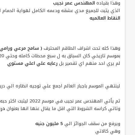
وهذا بقياده
المهندس عمر نجيب
الذي يثبت للجميع مدي عشقه ودعمه الكامل لهواية الحمام 
النقاط العالميه
وهذا كله تحت اشراف الطاقم المحترف
( سامح مرعي ورامي ا
بموسم تاريخي كان السباق به ل سبع محطات كامله وحتي 620 كم
لم يري احد منهم اي تقصير بل
رعايه علي اعلي مستوي
لينتهي الموسم باجبار العالم اجمع علي توجيه انظاره الي در
ثم يأتي المهندس عمر نجيب في موسم 2022 ليثبت اكثر حبه ودعمه للهوايه واصراره علي تصدره للنقاط العالميه
وتاتي كراسه الشروط التي اقل ما يقال عنها انها بعنوان
درب
ويرفع من سقف الجوائز الي
5 مليون جنيه
وهي كالاتي