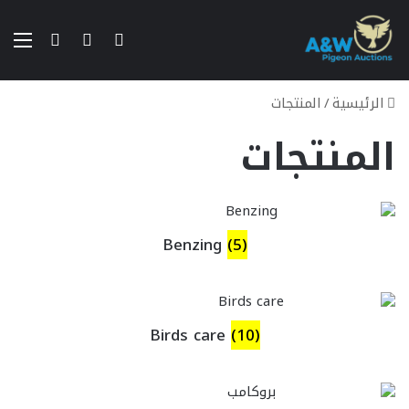
بحث عن
تسجيل الدخو
الق
إستعراض سلة الت
الرئيسية
/
المنتجات
المنتجات
Benzing
(5)
Birds care
(10)