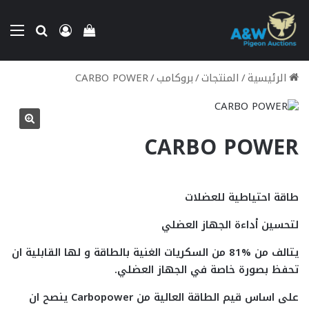
بحث عن
تسجيل الدخو
الق
إستعراض سلة الت
الرئيسية
/
المنتجات
/
بروكامب
/
CARBO POWER
CARBO POWER
طاقة احتياطية للعضلات
لتحسين أداءة الجهاز العضلي
يتالف من %81 من السكريات الغنية بالطاقة و لها القابلية ان
تحفظ بصورة خاصة في الجهاز العضلي.
على اساس قيم الطاقة العالية من
Carbopower
ينصح ان