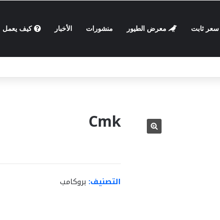
عر ثابت
معرض الطيور
منشورات
الأخبار
كيف يعمل
المية علي ارض مصرية
Cmk
التصنيف:
بروكامب