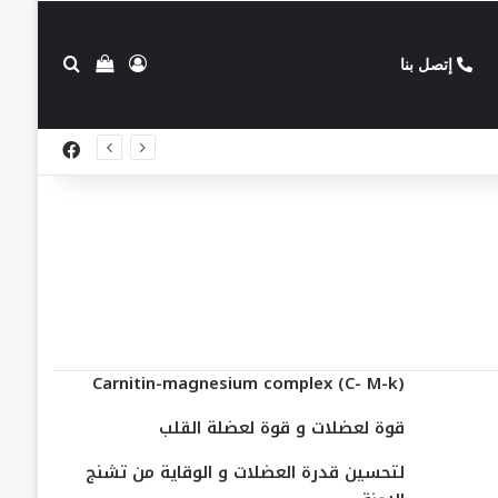
تسجيل الدخول
بحث عن
إستعراض سلة
إتصل بنا
فيسبوك
Carnitin-magnesium complex (C- M-k)
قوة لعضلات و قوة لعضلة القلب
لتحسين قدرة العضلات و الوقاية من تشنج